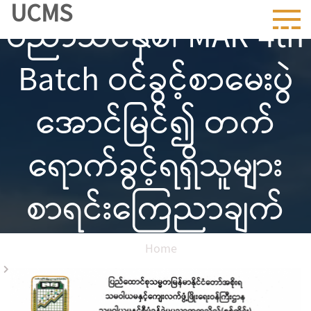
UCMS
Skip
ပညာသင်နှစ်၊ MAR 4th
to
content
Batch ဝင်ခွင့်စာမေးပွဲ
အောင်မြင်၍ တက်
ရောက်ခွင့်ရရှိသူများ
စာရင်းကြေညာချက်
Home
၂၀၂၆-၂၀၂၇ ပညာသင်နှစ်၊ MAR 4th Batch ဝင်ခွင့်စာမေးပွဲ
အောင်မြင်၍ တက်ရောက်ခွင့်ရရှိသူများစာရင်းကြေညာချက်