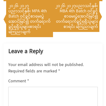
Post
၂၀၂၆-၂၀၂၇
၂၀၂၆-၂၀၂၇ပညာသင်နှစ်၊
ပညာသင်နှစ်၊ MPA 4th
MBA 4th Batch ဝင်ခွင့်
navigation
Batch ဝင်ခွင့်စာမေးပွဲ
စာမေးပွဲအောင်မြင်၍
အောင်မြင်၍ တက်ရောက်
တက်ရောက်ခွင့်ရရှိသူများ
ခွင့်ရရှိသူများစာရင်း
စာရင်း ကြေညာချက်
ကြေညာချက်
Leave a Reply
Your email address will not be published.
Required fields are marked
*
Comment
*