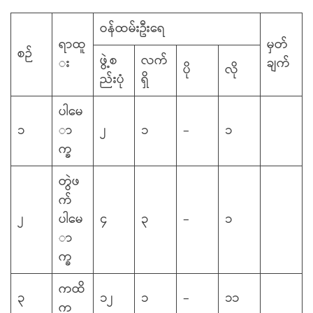
ဝန်ထမ်းဦးရေ
ရာထူ
မှတ်
စဉ်
ဖွဲ့စ
လက်
း
ချက်
ပို
လို
ည်းပုံ
ရှိ
ပါမေ
၁
ာ
၂
၁
–
၁
က္ခ
တွဲဖ
က်
၂
ပါမေ
၄
၃
–
၁
ာ
က္ခ
ကထိ
၃
၁၂
၁
–
၁၁
က