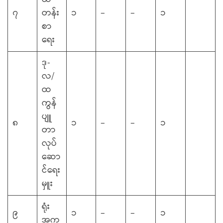
၇
တန်း
၁
–
–
၁
စာ
ရေး
ဒု-
လ/
ထ
ကွန်
ပျူ
၈
၁
–
–
၁
တာ
လုပ်
ဆော
င်ရေး
မှူး
ရုံး
၉
၁
–
–
၁
အကူ