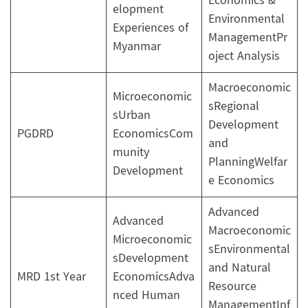
Economics &
elopment
Environmental
Experiences of
ManagementPr
Myanmar
oject Analysis
Macroeconomic
Microeconomic
sRegional
sUrban
Development
PGDRD
EconomicsCom
and
munity
PlanningWelfar
Development
e Economics
Advanced
Advanced
Macroeconomic
Microeconomic
sEnvironmental
sDevelopment
and Natural
MRD 1st Year
EconomicsAdva
Resource
nced Human
ManagementInf