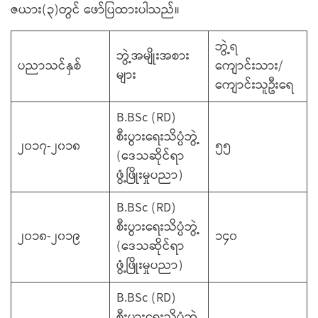
ဇယား(၃)တွင် ဖော်ပြထားပါသည်။
ဘွဲ့ရ
ဘွဲ့အမျိုးအစား
ပညာသင်နှစ်
ကျောင်းသား/
များ
ကျောင်းသူဦးရေ
B.BSc (RD)
စီးပွားရေးသိပ္ပံဘွဲ့
၂၀၁၇-၂၀၁၈
၅၅
(ဒေသဆိုင်ရာ
ဖွံ့ဖြိုးမှုပညာ)
B.BSc (RD)
စီးပွားရေးသိပ္ပံဘွဲ့
၂၀၁၈-၂၀၁၉
၁၄၀
(ဒေသဆိုင်ရာ
ဖွံ့ဖြိုးမှုပညာ)
B.BSc (RD)
စီးပွားရေးသိပ္ပံဘွဲ့