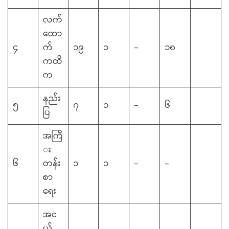
လက်
ထော
၄
က်
၁၉
၁
–
၁၈
ကထိ
က
နည်း
၅
၇
၁
–
၆
ပြ
အကြီ
း
၆
တန်း
၁
၁
–
–
စာ
ရေး
အင
ယ်