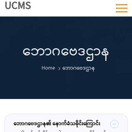
UCMS
Skip
to
content
ဘောဂဗေဒဌာန
Home
ဘောဂဗေဒဌာန
ဘောဂဗေဒဌာန၏ နောက်ခံသမိုင်းကြောင်း