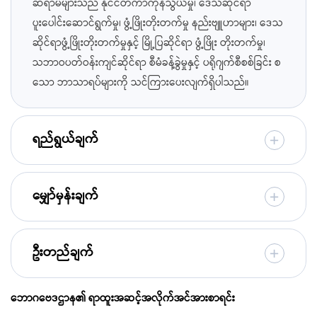
ဆရာမများသည် နိုင်ငံတကာကုန်သွယ်မှု၊ ဒေသဆိုင်ရာ
ပူးပေါင်းဆောင်ရွက်မှု၊ ဖွံ့ဖြိုးတိုးတက်မှု နည်းဗျူဟာများ၊ ဒေသ
ဆိုင်ရာဖွံ့ဖြိုးတိုးတက်မှုနှင့် မြို့ပြဆိုင်ရာ ဖွံ့ဖြိုး တိုးတက်မှု၊
သဘာဝပတ်ဝန်းကျင်ဆိုင်ရာ စီမံခန့်ခွဲမှုနှင့် ပရိုဂျက်စီစစ်ခြင်း စ
သော ဘာသာရပ်များကို သင်ကြားပေးလျက်ရှိပါသည်။
ရည်ရွယ်ချက်
မျှော်မှန်းချက်
ဦးတည်ချက်
ဘောဂဗေဒဌာန၏ ရာထူးအဆင့်အလိုက်အင်အားစာရင်း