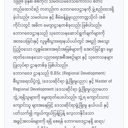
၁၉၉၆ ခုနှစ်၊ စစ်ကိုင်း သမဝါယမဒေသကောလိပ် စတင်
တည်ထောင်စဉ် ကတည်းက ဘောဂဗေဒဌာနကို ဖွဲ့စည်းထားရှိ
ခဲ့ပါသည်။ သမဝါယမ နှင့် စီမံခန့်ခွဲမှုပညာတက္ကသိုလ် (စစ်
ကိုင်း)တွင် အဓိက မေဂျာဌာနတစ်ခုလည်း ဖြစ်ပါသည်။
ဘောဂဗေဒဌာနသည် သုတေသနဆောင်ရွက်ချက်များကို
အားပေးခြင်းနှင့် လူမှုစီးပွားရေးနယ်ပယ်တွင် အရည် အသွေး
ပြည့်ဝသော လူစွမ်းအားအရင်းအမြစ်များကို အောင်မြင်စွာ မွေး
ထုတ်ပေးနေသော ပညာရေးအစီအစဉ်များ နှင့် သုတေသနများ
ပြုလုပ်ရာ ဌာနတစ်ခု ဖြစ်ပါသည်။
ဘောဂဗေဒ ဌာနသည် B.BSc (Regional Development)
စီးပွားရေးသိပ္ပံဘွဲ့ (ဒေသဆိုင်ရာ ဖွံ့ဖြိုးမှုပညာ) နှင့် Master of
Regional Development (ဒေသဆိုင်ရာ ဖွံ့ဖြိုးမှုပညာမဟာ
ဘွဲ့)ရရှိသူများကို မွေးထုတ်ပေးပါသည်။ ဘွဲ့ရ ကျောင်းသား/
ကျောင်းသူ များအနေဖြင့် ဒေသဆိုင်ရာဖွံ့ဖြိုးမှု နယ်ပယ် နှင့်
ပတ်သက်၍ ကျယ်ကျယ်ပြန့်ပြန့် လေ့လာနိုင်သော
အခွင့်အလမ်းများကို ရရှိ စေရန် ဘောဂဗေဒဌာနရှိ ဆရာ/