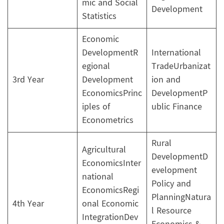
mic and Social
Development
Statistics
Economic
DevelopmentR
International
egional
TradeUrbanizat
3rd Year
Development
ion and
EconomicsPrinc
DevelopmentP
iples of
ublic Finance
Econometrics
Rural
Agricultural
DevelopmentD
EconomicsInter
evelopment
national
Policy and
EconomicsRegi
PlanningNatura
4th Year
onal Economic
l Resource
IntegrationDev