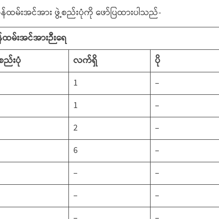
န်ထမ်းအင်အား ဖွဲ့စည်းပုံကို ဖော်ပြထားပါသည်-
်ထမ်းအင်အားဉီးရေ
့စည်းပုံ
လက်ရှိ
ပို
1
–
1
–
2
–
3
6
–
–
–
–
–
–
–