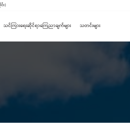
င်း)
သင်ကြားရေးဆိုင်ရာကြေညာချက်များ
သတင်းများ