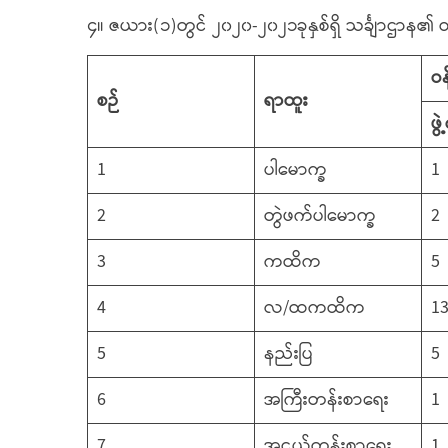
၄။ ဇယား(၁)တွင် ၂၀၂၀-၂၀၂၁ခုနှစ်ရှိ သင်္ချာဌာန၏ ဝ
ဝန
စဉ်
ရာထူး
ဖွဲ
1
ပါမောက္ခ
1
2
တွဲဖက်ပါမောက္ခ
2
3
ကထိက
5
4
လ/ထကထိက
1
5
နည်းပြ
5
6
အကြီးတန်းစာရေး
1
7
အငယ်တန်းစာရေး
1