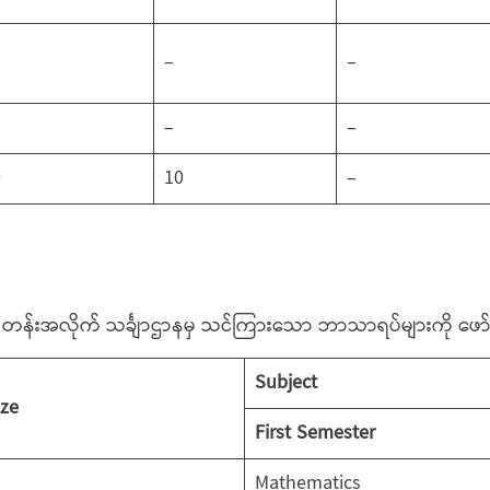
–
–
–
–
0
10
–
်တန်းအလိုက် သင်္ချာဌာနမှ သင်ကြားသော ဘာသာရပ်များကို ဖေ
Subject
ize
First Semester
Mathematics