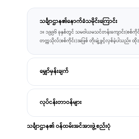
သင်္ချာဌာန၏နောက်ခံသမိုင်းကြောင်း
၁။ ၁၉၉၆ ခုနှစ်တွင် သမဝါယမသင်တန်းကျောင်း(စစ်ကိုင်း
တက္ကသိုလ်(စစ်ကိုင်း)အဖြစ် တိုးချဲ့ဖွင့်လှစ်ခဲ့ပါသည်။
မျှော်မှန်းချက်
လုပ်ငန်းတာဝန်များ
သင်္ချာဌာန၏ ဝန်ထမ်းအင်အားဖွဲ့စည်းပုံ