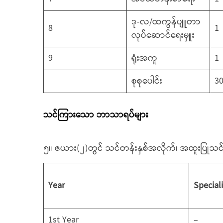
ဒု-လ/ထကွန်ပျူတာ
8
1
လုပ်ဆောင်ရေးမှူး
9
ရုံးအကူ
1
စုစုပေါင်း
3
သင်ကြားသော ဘာသာရပ်များ
၅။ ဇယား(၂)တွင် သင်တန်းနှစ်အလိုက်၊ အထူးပြုသင
Year
Special
1st Year
–