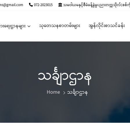
s@gmail.com
072-2023015
သမဝါယမနှင့်စီမံခန့်ခွဲမှုပညာတက္ကသိုလ်(စစ်ကို
သုတေသနစာတမ်းများ
အွန်လိုင်းစာသင်ခန်း
ားရေးဌာနများ
သင်္ချာဌာန
Home
သင်္ချာဌာန