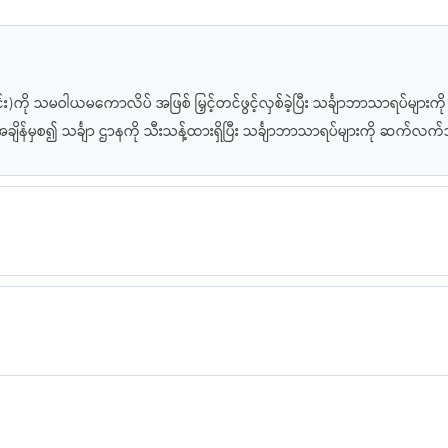
)ကို သမဝါယမကောလိပ် အဖြစ် မြှင့်တင်ဖွင့်လှစ်ခဲ့ပြီး သင်္ချာဘာသာရပ်များ
 ထိုအချိန်မှစ၍ သင်္ချာ ဌာနကို သီးသန့်ထားရှိပြီး သင်္ချာဘာသာရပ်များကို ဆက်လ