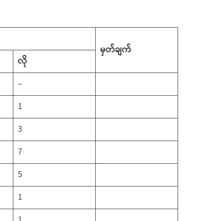
မှတ်ချက်
လို
–
1
3
7
5
1
1