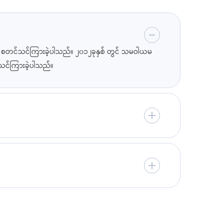
ကို စတင်သင်ကြားခဲ့ပါသည်။ ၂၀၁၂ခုနှစ် တွင် သမဝါယမ
က်သင်ကြားခဲ့ပါသည်။