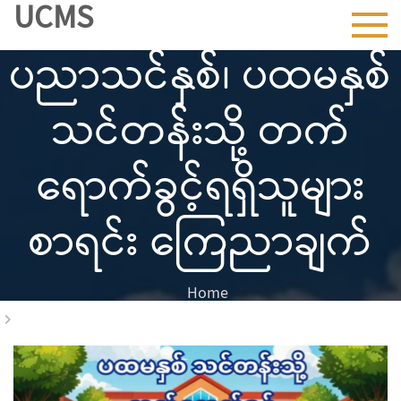
၂၀၂၅-၂၀၂၆
UCMS
Skip
to
ပညာသင်နှစ်၊ ပထမနှစ်
content
သင်တန်းသို့ တက်
ရောက်ခွင့်ရရှိသူများ
စာရင်း ကြေညာချက်
Home
၂၀၂၅-၂၀၂၆ ပညာသင်နှစ်၊ ပထမနှစ်သင်တန်းသို့ တက်
ရောက်ခွင့်ရရှိသူများစာရင်း ကြေညာချက်