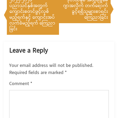
၂၀၂၅-၂၀၂၆
ဒုတိယနှစ် အထူးပြုမေ
ပညာသင်နှစ်အတွက်
ဂျာအလိုက် တက်ရောက်
navigation
ကျောင်းစတင်ဖွင့်လှစ်
ခွင့်ရရှိသူများစာရင်း‌
မည့်ရက်နှင့် ကျောင်းအပ်
ကြေညာခြင်း
လက်ခံမည့်ရက် ကြေညာ
ခြင်း
Leave a Reply
Your email address will not be published.
Required fields are marked
*
Comment
*